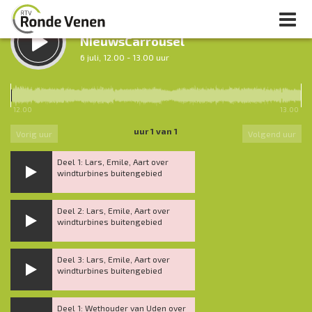
LUISTER TERUG:
NieuwsCarrousel
6 juli, 12.00 - 13.00 uur
LUISTER LIVE:
Nacht van De Ronde Venen
12.00
13.00
0.00 - 7.00 uur
uur 1 van 1
Vorig uur
Volgend uur
Deel 1: Lars, Emile, Aart over
windturbines buitengebied
Deel 2: Lars, Emile, Aart over
windturbines buitengebied
Deel 3: Lars, Emile, Aart over
windturbines buitengebied
Deel 1: Wethouder van Uden over