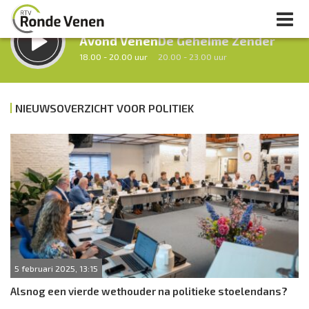
LUISTER LIVE:
STRAKS:
Avond Venen
De Geheime Zender
18.00 - 20.00 uur
20.00 - 23.00 uur
NIEUWSOVERZICHT VOOR POLITIEK
uur 1 van 0
Vorig uur
Volgend uur
Inklappen
5 februari 2025, 13:15
Alsnog een vierde wethouder na politieke stoelendans?