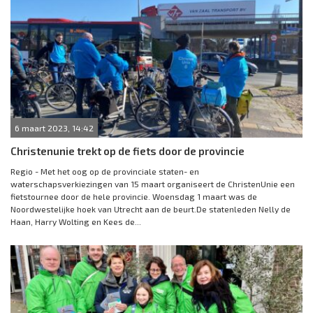
6 maart 2023, 14:42
Christenunie trekt op de fiets door de provincie
Regio - Met het oog op de provinciale staten- en
waterschapsverkiezingen van 15 maart organiseert de ChristenUnie een
fietstournee door de hele provincie. Woensdag 1 maart was de
Noordwestelijke hoek van Utrecht aan de beurt.De statenleden Nelly de
Haan, Harry Wolting en Kees de...