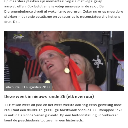
Op meerdere plekken zijn momenteel vogels met vogelgriep
aangetroffen. Ook botulisme is volop aanwezig in de regio.De
Dierenambulance draait al wekenlang overuren. Zeker nu er op meerdere
plekken in de regio botulisme en vogelgriep is geconstateerd is het erg
druk. De...
Abcoude, 31 augustus 2022
Deze week in nieuwsronde 26 (elk even uur)
++ Het kon weer dit jaar en het weer werkte ook nog eens geweldig mee:
resultaat een drukke en gezellige feestweek Abcoude.++ Rampjaar 1672
is ook in De Ronde Venen gevoeld. Op een tentoonstelling in Vinkeveen
komt de geschiedenis tot leven in een historisch...