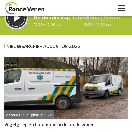
LUISTER LIVE:
STRAKS:
De donderdag date
Middag Venen
13.00 - 15.00 uur
15.00 - 18.00 uur
NIEUWSARCHIEF AUGUSTUS 2022
uur 1 van 0
Vorig uur
Volgend uur
Inklappen
Abcoude, 31 augustus 2022
Vogelgriep en botulisme in de ronde venen