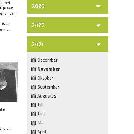
en met
2023
l je een
zamen van
g. Kom
2022
agen aan
2021
December
November
Oktober
September
Augustus
Juli
 de
Juni
Mei
r in de
April