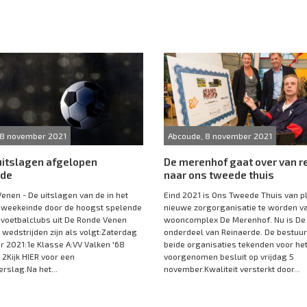
 8 november 2021
Abcoude, 8 november 2021
uitslagen afgelopen
De merenhof gaat over van r
nde
naar ons tweede thuis
enen - De uitslagen van de in het
Eind 2021 is Ons Tweede Thuis van p
 weekeinde door de hoogst spelende
nieuwe zorgorganisatie te worden v
voetbalclubs uit De Ronde Venen
wooncomplex De Merenhof. Nu is De
wedstrijden zijn als volgt:Zaterdag
onderdeel van Reinaerde. De bestuu
 2021:1e Klasse A:VV Valken '68
beide organisaties tekenden voor he
 2Kijk HIER voor een
voorgenomen besluit op vrijdag 5
erslag.Na het...
november.Kwaliteit versterkt door...