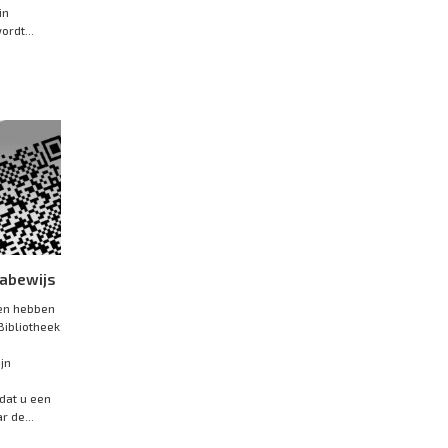
in
ordt...
nabewijs
en hebben
Bibliotheek
jn
dat u een
 de...