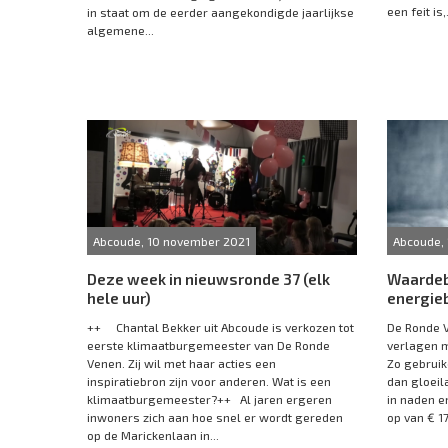
een feit is,.
in staat om de eerder aangekondigde jaarlijkse
algemene...
Abcoude, 10 november 2021
Abcoude,
Deze week in nieuwsronde 37 (elk
Waardeb
hele uur)
energie
++ Chantal Bekker uit Abcoude is verkozen tot
De Ronde V
eerste klimaatburgemeester van De Ronde
verlagen m
Venen. Zij wil met haar acties een
Zo gebrui
inspiratiebron zijn voor anderen. Wat is een
dan gloeil
klimaatburgemeester?++ Al jaren ergeren
in naden e
inwoners zich aan hoe snel er wordt gereden
op van € 17
op de Marickenlaan in...