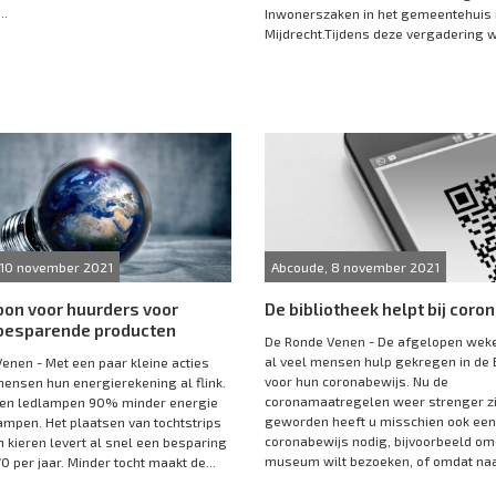
..
Inwonerszaken in het gemeentehuis 
Mijdrecht.Tijdens deze vergadering w
 10 november 2021
Abcoude, 8 november 2021
on voor huurders voor
De bibliotheek helpt bij coro
besparende producten
De Ronde Venen - De afgelopen wek
al veel mensen hulp gekregen in de 
enen - Met een paar kleine acties
voor hun coronabewijs. Nu de
ensen hun energierekening al flink.
coronamaatregelen weer strenger zi
ken ledlampen 90% minder energie
geworden heeft u misschien ook een
ampen. Het plaatsen van tochtstrips
coronabewijs nodig, bijvoorbeeld om
n kieren levert al snel een besparing
museum wilt bezoeken, of omdat naar
0 per jaar. Minder tocht maakt de...