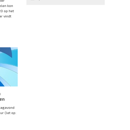
ber
elen kon
20 op het
r vindt
n
en
dagavond
r (let op:
e