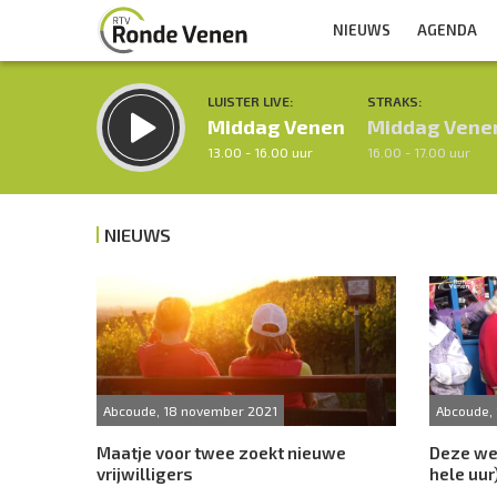
NIEUWS
AGENDA
LUISTER LIVE:
STRAKS:
Middag Venen
Middag Vene
13.00 - 16.00 uur
16.00 - 17.00 uur
NIEUWS
Inklappen
Abcoude, 18 november 2021
Abcoude,
Maatje voor twee zoekt nieuwe
Deze wee
vrijwilligers
hele uur