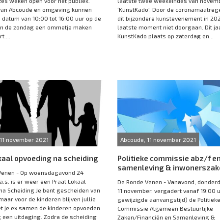
zes weken open voor het publiek.
laatste twee weekeindes van novem
van Abcoude en omgeving kunnen
‘KunstKado'. Door de coronamaatreg
 datum van 10:00 tot 16:00 uur op de
dit bijzondere kunstevenement in 20
en de zondag een ommetje maken
laatste moment niet doorgaan. Dit jaa
t....
KunstKado plaats op zaterdag en...
 11 november 2021
Abcoude, 11 november 2021
kaal opvoeding na scheiding
Politieke commissie abz/f e
samenleving & inwonerszak
Venen - Op woensdagavond 24
.s. is er weer een Praat Lokaal
De Ronde Venen - Vanavond, donder
a Scheiding.Je bent gescheiden van
11 november, vergadert vanaf 19:00 uu
maar voor de kinderen blijven jullie
gewijzigde aanvangstijd) de Politiek
t je ex samen de kinderen opvoeden
Commissie Algemeen Bestuurlijke
g een uitdaging. Zodra de scheiding
Zaken/Financiën en Samenleving &