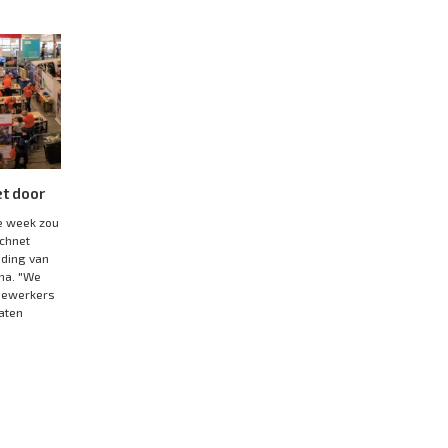
et door
e week zou
echnet
iding van
ona. "We
edewerkers
laten