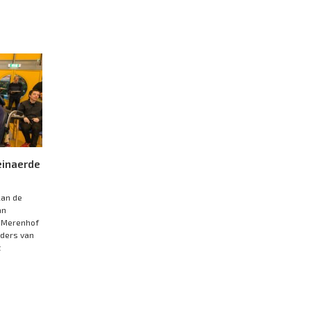
einaerde
lan de
an
 Merenhof
rders van
t