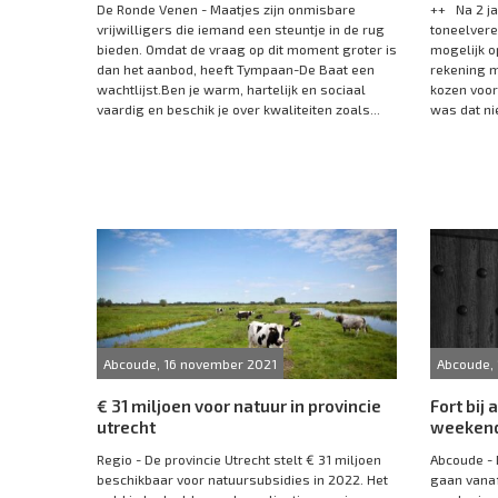
De Ronde Venen - Maatjes zijn onmisbare
++ Na 2 ja
vrijwilligers die iemand een steuntje in de rug
toneelver
bieden. Omdat de vraag op dit moment groter is
mogelijk o
dan het aanbod, heeft Tympaan-De Baat een
rekening m
wachtlijst.Ben je warm, hartelijk en sociaal
kozen voor
vaardig en beschik je over kwaliteiten zoals...
was dat nie
Abcoude, 16 november 2021
Abcoude,
€ 31 miljoen voor natuur in provincie
Fort bij
utrecht
weeken
Regio - De provincie Utrecht stelt € 31 miljoen
Abcoude - 
beschikbaar voor natuursubsidies in 2022. Het
gaan vanaf