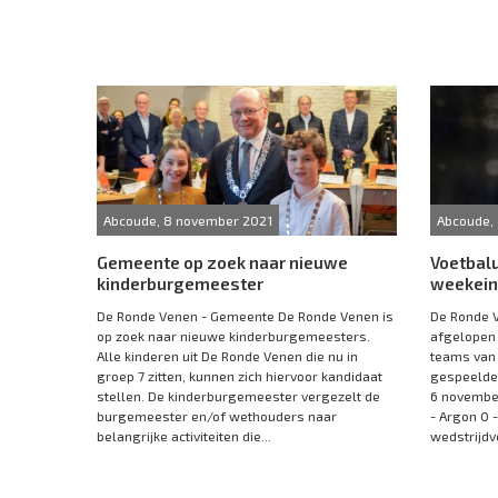
Abcoude, 8 november 2021
Abcoude,
Gemeente op zoek naar nieuwe
Voetbal
kinderburgemeester
weekei
De Ronde Venen - Gemeente De Ronde Venen is
De Ronde V
op zoek naar nieuwe kinderburgemeesters.
afgelopen
Alle kinderen uit De Ronde Venen die nu in
teams van 
groep 7 zitten, kunnen zich hiervoor kandidaat
gespeelde 
stellen. De kinderburgemeester vergezelt de
6 november
burgemeester en/of wethouders naar
- Argon 0 -
belangrijke activiteiten die...
wedstrijdv