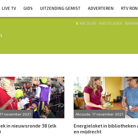
LIVE TV
GIDS
UITZENDING GEMIST
ADVERTEREN
RTV RO
ABCOUDE
·
AMSTELHOEK
·
BAAMB
n
 17 november 2021
Abcoude, 17 november 2021
k in nieuwsronde 38 (elk
Energieloket in bibliotheken
)
en mijdrecht