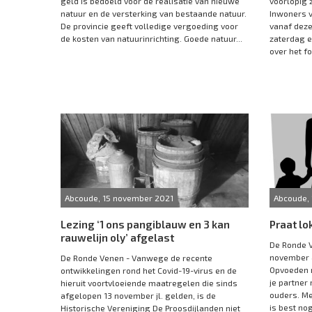
geld is bedoeld voor de realisatie van nieuwe
voorlopig 
natuur en de versterking van bestaande natuur.
Inwoners 
De provincie geeft volledige vergoeding voor
vanaf deze
de kosten van natuurinrichting. Goede natuur...
zaterdag 
over het for
Abcoude, 15 november 2021
Abcoude,
Lezing ‘1 ons pangiblauw en 3 kan
Praat lo
rauwelijn oly’ afgelast
De Ronde 
november a
De Ronde Venen - Vanwege de recente
Opvoeden n
ontwikkelingen rond het Covid-19-virus en de
je partner 
hieruit voortvloeiende maatregelen die sinds
ouders. Me
afgelopen 13 november jl. gelden, is de
is best no
Historische Vereniging De Proosdijlanden niet