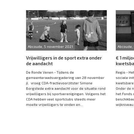
Abcoude, 5 november 2021
Abcoude,
Vrijwilligers in de sport extra onder
€ 1 milj
de aandacht
kwetsba
De Ronde Venen - Tijdens de
Regio - He
gemeenteraadsvergadering van 28 november
sociale in
jl. vroeg CDA-fractievoorzitster Simone
kwetsbare 
Borgstede extra aandacht voor de situatie rond
Onder de n
vrijwilligers bij sportverenigingen. Volgens het
het Fonds 
CDA hebben veel sportclubs steeds meer
beschikbaa
moeite vrijwilligers te vinden en...
wijkniveau.