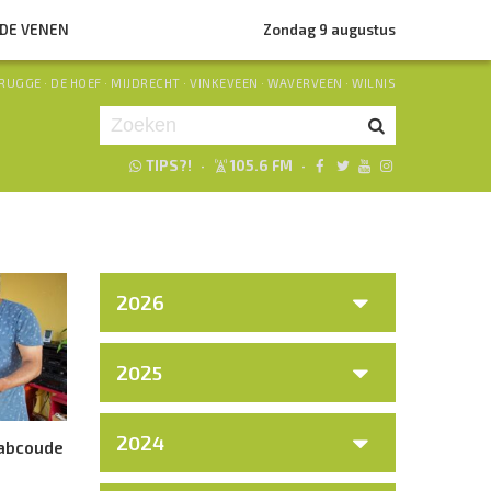
NDE VENEN
Zondag 9 augustus
RUGGE
·
DE HOEF
·
MIJDRECHT
·
VINKEVEEN
·
WAVERVEEN
·
WILNIS
TIPS?!
·
105.6 FM
·
Je luistert nu naar
uur 1 van 0
«
Vorig uur
Volgend uur
»
2026
2025
2024
 abcoude