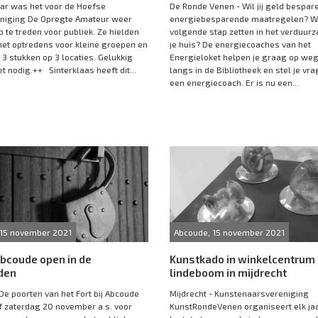
ar was het voor de Hoefse
De Ronde Venen - Wil jij geld bespar
eniging De Opregte Amateur weer
energiebesparende maatregelen? Wi
p te treden voor publiek. Ze hielden
volgende stap zetten in het verduur
et optredens voor kleine groepen en
je huis? De energiecoaches van het
 3 stukken op 3 locaties. Gelukkig
Energieloket helpen je graag op we
t nodig.++ Sinterklaas heeft dit...
langs in de Bibliotheek en stel je vr
een energiecoach. Er is nu een...
 15 november 2021
Abcoude, 15 november 2021
 abcoude open in de
Kunstkado in winkelcentrum
den
lindeboom in mijdrecht
De poorten van het Fort bij Abcoude
Mijdrecht - Kunstenaarsvereniging
 zaterdag 20 november a.s. voor
KunstRondeVenen organiseert elk jaa