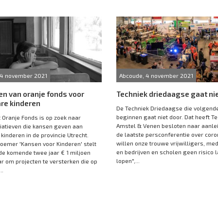
 4 november 2021
Abcoude, 4 november 2021
oen van oranje fonds voor
Techniek driedaagse gaat ni
re kinderen
De Techniek Driedaagse die volgend
beginnen gaat niet door. Dat heeft T
t Oranje Fonds is op zoek naar
Amstel & Venen besloten naar aanle
itiatieven die kansen geven aan
de laatste persconferentie over cor
kinderen in de provincie Utrecht.
willen onze trouwe vrijwilligers, m
oemer 'Kansen voor Kinderen' stelt
en bedrijven en scholen geen risico 
de komende twee jaar € 1 miljoen
lopen",...
r om projecten te versterken die op
..