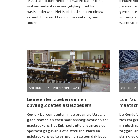
je zult als ouder hebben ervaren dat er best
trekken voo
wat veranderd is in vergelijking met het
gemeente. 
basisonderwijs. Het is niet alleen een nieuwe
gemeente v
school, leraren, klas, nieuwe vakken, een
sommige pl
ander...
warm voorj
Abcoude, 23 september 2021
Abcoude,
Gemeenten zoeken samen
Cda: ‘zo
opvanglocaties asielzoekers
maatsch
Regio - De gemeenten in de provincie Utrecht
De Ronde 
gaan samen op zoek naar opvanglocaties voor
zich zorge
asielzoekers. Het Rijk heeft alle provincies de
maatschapp
opdracht gegeven extra statushouders en
zeggen, e
asielzoekers op te vangen en ze een dak boven
plan kreeg