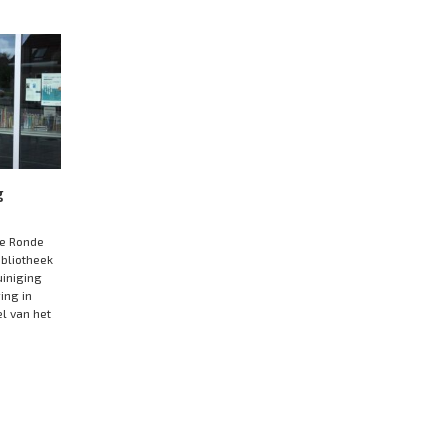
g
De Ronde
ibliotheek
uiniging
ing in
el van het