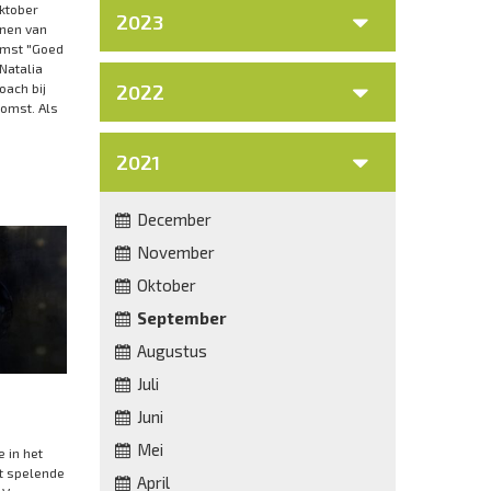
ktober
2023
nen van
komst "Goed
Natalia
oach bij
2022
omst. Als
2021
December
November
Oktober
September
Augustus
Juli
Juni
Mei
 in het
t spelende
April