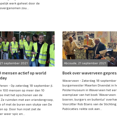
elijk werk geheel door de
overgenomen zou...
 21 september 2021
Abcoude, 21 september 2021
0 mensen actief op world
Boek over waverveen gepres
 day
Waverveen - Zaterdag 18 september j
burgemeester Maarten Divendal in h
enen - Op zaterdag 18 september jl.
Poldermuseum in Waverveen het eer
'n 100 mensen op meer dan 10
exemplaar van het boek ‘Waverveen:
ee met het opschonen van de
boeren, burgers en buitenlui' overha
 Ze ruimden met een vriendengroep,
Voorzitter Rob Blans van de Stichting
e of met de buren een stukje van De
Publicaties reikte ook aan...
n op. Door hun inzet ziet de
r weer spic en...