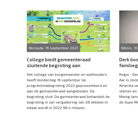
Abcoude, 16 september 2021
Wilnis, 1
College biedt gemeenteraad
Derk bos
sluitende begroting aan
familie
Het college van burgemeester en wethouders
Regio - De
heeft donderdag 16 september de
Aar is zon
programmabegroting 2022 gepresenteerd en
Amerika ve
aan de gemeenteraad aangeboden. De
stellen en
begroting sluit. De gemeenteraad behandelt de
Menig land
begroting in zijn vergadering van 28 oktober.In
de dupe.Met
totaal wordt in 2022 98,4 miljoen...