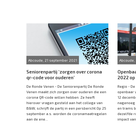
Abcoude, 21 september 2021
Abcoude,
Seniorenpartij ‘zorgen over corona
Openbaar
qr-code voor ouderen’
2022 op 
De Ronde Venen - De Seniorenpartij De Ronde
Regio - De
Venen maakt zich zorgen over ouderen die een
openbaar v
corona QR-code willen hebben. Ze heeft
12 decembe
hierover vragen gesteld aan het college van
nagenoeg d
B&W, schrijft de partij in een persbericht.Op 25
en trams b
september a.s. worden de coronamaatregelen
dezelfde r
aan de ene...
impact van.