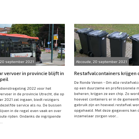
 20 september 2021
Abcoude, 20 september 2021
 vervoer in provincie blijft in
Restafvalcontainers krijgen 
peil
De Ronde Venen - Om alle restafvalc
op een duurzame en professionele m
 dienstregeling 2022 voor het
beheren, krijgen ze een chip. Zo wordt
ervoer in de provincie Utrecht, die op
hoeveel containers er in de gemeent
r 2021 zal ingaan, biedt reizigers
gebruik zijn en hoeveel restafval wo
ezelfde service als nu. De bussen
opgehaald. Met deze gegevens kan 
lijven in de regel even vaak en over
inzamelaar zorgen voor...
oute rijden. Ondanks de ingrijpende
..