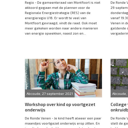
Regio - De gemeenteraad van Montfoort is niet
De Ronde 
akkoord gegaan met de plannen voor de
29 septemb
Regionale Energiestrategie (RES) van de
donderdag
energieregio U16. Er wordt te veel van
vanaf 19:
Montfoort gevraagd, vindt de raad. Ook moet
Venen in d
meer gekeken worden naar andere manieren
geldende c
van energie opwekken, naast zon en...
vergaderin
Abcoude, 27 september 2021
Abcoude,
Workshop over kind op voortgezet
College 
onderwijs
onkruidb
De Ronde Venen - Je kind heeft alweer een paar
De Ronde V
maandjes voortgezet onderwijs erop zitten. En
stelt de g