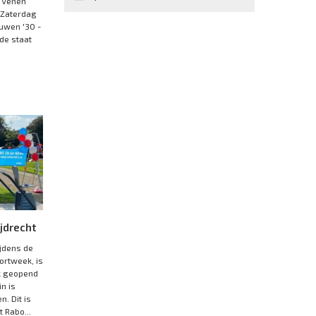
e Venen
:Zaterdag
uwen '30 -
de staat
jdrecht
ijdens de
ortweek, is
jk geopend
n is
. Dit is
 Rabo...