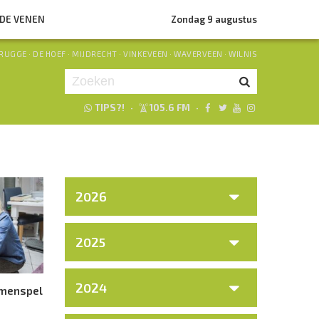
NDE VENEN
Zondag 9 augustus
RUGGE
·
DE HOEF
·
MIJDRECHT
·
VINKEVEEN
·
WAVERVEEN
·
WILNIS
TIPS?!
·
105.6 FM
·
Je luistert nu naar
uur 1 van 0
«
Vorig uur
Volgend uur
»
2026
2025
2024
amenspel