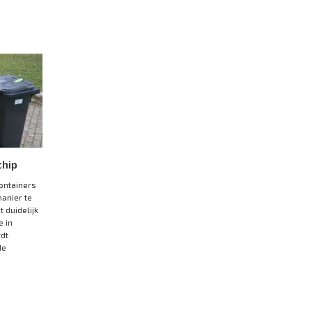
chip
ontainers
anier te
 duidelijk
e in
rdt
de