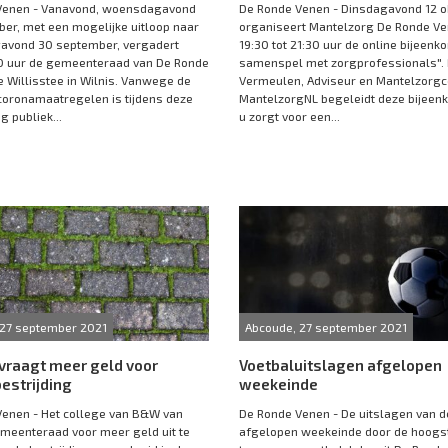
Venen - Vanavond, woensdagavond
De Ronde Venen - Dinsdagavond 12 o
er, met een mogelijke uitloop naar
organiseert Mantelzorg De Ronde Ve
avond 30 september, vergadert
19:30 tot 21:30 uur de online bijeen
30 uur de gemeenteraad van De Ronde
samenspel met zorgprofessionals". 
e Willisstee in Wilnis. Vanwege de
Vermeulen, Adviseur en Mantelzorgc
oronamaatregelen is tijdens deze
MantelzorgNL begeleidt deze bijeenk
g publiek...
u zorgt voor een...
 27 september 2021
Abcoude, 27 september 2021
vraagt meer geld voor
Voetbaluitslagen afgelopen
estrijding
weekeinde
enen - Het college van B&W van
De Ronde Venen - De uitslagen van de
emeenteraad voor meer geld uit te
afgelopen weekeinde door de hoogs