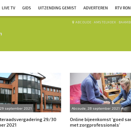
LIVE TV
GIDS
UITZENDING GEMIST
ADVERTEREN
RTV RO
ABCOUDE
·
AMSTELHOEK
·
BAAMB
n
 29 september 2021
Abcoude, 28 september 2021
eraadsvergadering 29/30
Online bijeenkomst ‘goed s
er 2021
met zorgprofessionals’