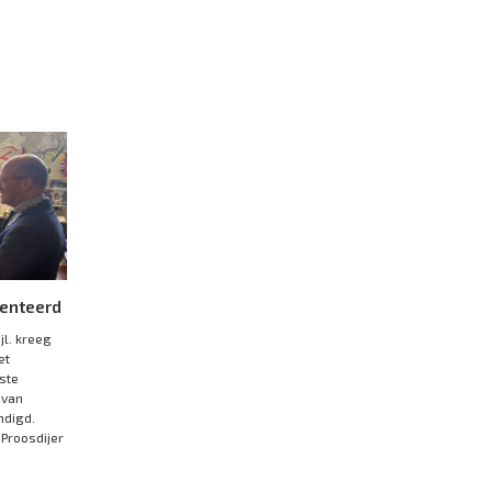
enteerd
l. kreeg
et
ste
 van
ndigd.
 Proosdijer