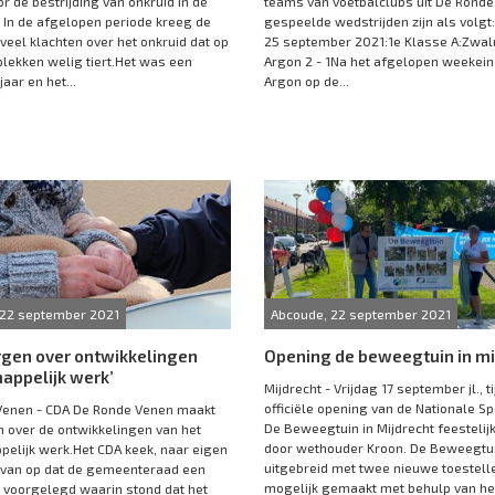
r de bestrijding van onkruid in de
teams van voetbalclubs uit De Rond
In de afgelopen periode kreeg de
gespeelde wedstrijden zijn als volgt
eel klachten over het onkruid dat op
25 september 2021:1e Klasse A:Zwal
ekken welig tiert.Het was een
Argon 2 - 1Na het afgelopen weekein
aar en het...
Argon op de...
 22 september 2021
Abcoude, 22 september 2021
rgen over ontwikkelingen
Opening de beweegtuin in mi
appelijk werk’
Mijdrecht - Vrijdag 17 september jl., t
officiële opening van de Nationale Sp
Venen - CDA De Ronde Venen maakt
De Beweegtuin in Mijdrecht feesteli
n over de ontwikkelingen van het
door wethouder Kroon. De Beweegtui
elijk werk.Het CDA keek, naar eigen
uitgebreid met twee nieuwe toestellen
rvan op dat de gemeenteraad een
mogelijk gemaakt met behulp van het
 voorgelegd waarin stond dat het