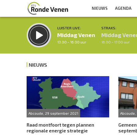
NIEUWS
AGENDA
LUISTER LIVE:
STRAKS:
Middag Venen
Middag Vene
13.00 - 16.00 uur
16.00 - 17.00 uur
NIEUWS
Inklappen
Abcoude, 29 september 2021
Abcoude,
Raad montfoort tegen plannen
Gemeent
regionale energie strategie
septemb