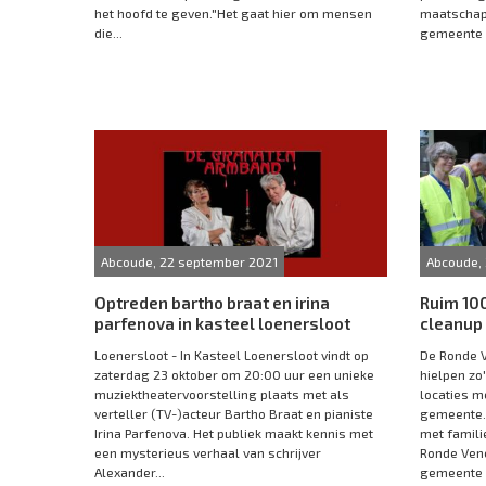
het hoofd te geven."Het gaat hier om mensen
maatschapp
die...
gemeente 
Abcoude, 22 september 2021
Abcoude,
Optreden bartho braat en irina
Ruim 10
parfenova in kasteel loenersloot
cleanup
Loenersloot - In Kasteel Loenersloot vindt op
De Ronde V
zaterdag 23 oktober om 20:00 uur een unieke
hielpen zo
muziektheatervoorstelling plaats met als
locaties m
verteller (TV-)acteur Bartho Braat en pianiste
gemeente.
Irina Parfenova. Het publiek maakt kennis met
met famili
een mysterieus verhaal van schrijver
Ronde Vene
Alexander...
gemeente e