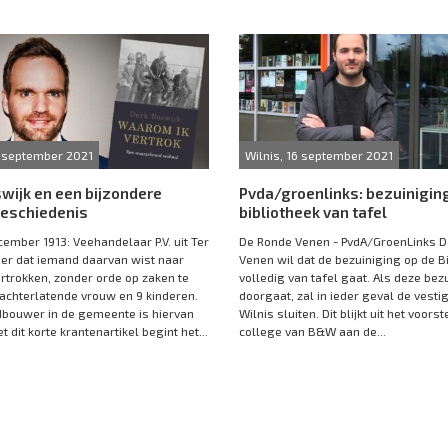
6 september 2021
Wilnis, 16 september 2021
wijk en een bijzondere
Pvda/groenlinks: bezuinigin
geschiedenis
bibliotheek van tafel
cember 1913: Veehandelaar P.V. uit Ter
De Ronde Venen - PvdA/GroenLinks 
der dat iemand daarvan wist naar
Venen wil dat de bezuiniging op de B
rtrokken, zonder orde op zaken te
volledig van tafel gaat. Als deze bez
 achterlatende vrouw en 9 kinderen.
doorgaat, zal in ieder geval de vestig
bouwer in de gemeente is hiervan
Wilnis sluiten. Dit blijkt uit het voorst
 dit korte krantenartikel begint het...
college van B&W aan de...