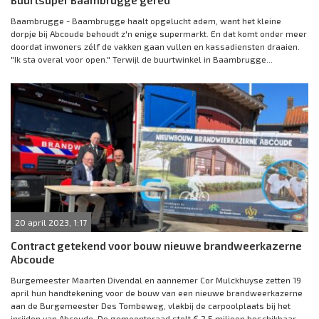
Buurtsuper Baambrugge gered
Baambrugge - Baambrugge haalt opgelucht adem, want het kleine
dorpje bij Abcoude behoudt z'n enige supermarkt. En dat komt onder meer
doordat inwoners zélf de vakken gaan vullen en kassadiensten draaien.
"Ik sta overal voor open." Terwijl de buurtwinkel in Baambrugge...
20 april 2023, 1:17
Contract getekend voor bouw nieuwe brandweerkazerne
Abcoude
Burgemeester Maarten Divendal en aannemer Cor Mulckhuyse zetten 19
april hun handtekening voor de bouw van een nieuwe brandweerkazerne
aan de Burgemeester Des Tombeweg, vlakbij de carpoolplaats bij het
inrijden van Abcoude. De gemeenteraad stelt € 2,5 miljoen beschikbaar...