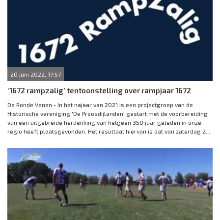
20 juni 2022, 17:57
‘1672 rampzalig’ tentoonstelling over rampjaar 1672
De Ronde Venen - In het najaar van 2021 is een projectgroep van de
Historische vereniging 'De Proosdijlanden' gestart met de voorbereiding
van een uitgebreide herdenking van hetgeen 350 jaar geleden in onze
regio heeft plaatsgevonden. Het resultaat hiervan is dat van zaterdag 2...