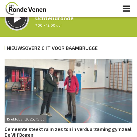
LUISTER LIVE:
Ochtendronde
7.00 - 12.00 uur
STRAKS:
Tussen Twaalf en Twee
NIEUWSOVERZICHT VOOR BAAMBRUGGE
12.00 - 14.00 uur
uur 1 van 0
Vorig uur
Volgend uur
Inklappen
15 oktober 2025, 15:36
Gemeente steekt ruim zes ton in verduurzaming gymzaal
De Vijf Bogen