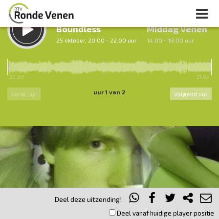
LUISTER TERUG:
LUISTER LIVE:
Boundless
Middag Venen
25 oktober, 20.00 - 22.00 uur
14.00 - 18.00 uur
20.00
21.00
uur 1 van 2
Vorig uur
Volgend uur
Inklappen
Deel deze uitzending!
Deel vanaf huidige player positie