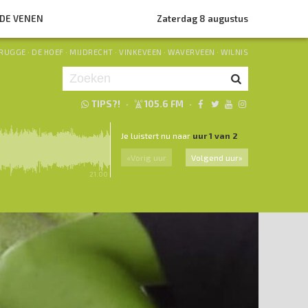
NDE VENEN
Zaterdag 8 augustus
RUGGE
·
DE HOEF
·
MIJDRECHT
·
VINKEVEEN
·
WAVERVEEN
·
WILNIS
TIPS?!
·
105.6 FM
·
Je luistert nu naar
uur 1 van 2
«
Vorig uur
Volgend uur
»
21.00