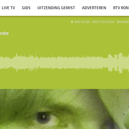
LIVE TV
GIDS
UITZENDING GEMIST
ADVERTEREN
RTV RO
ABCOUDE
·
AMSTELHOEK
·
BAAMB
nde