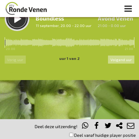
LUISTER TERUG:
LUISTER LIVE:
Boundless
Avond Venen
11 september, 20.00 - 22.00 uur
21.00 - 0.00 uur
20.00
21.00
uur 1 van 2
Vorig uur
Volgend uur
Inklappen
Deel deze uitzending!
Deel vanaf huidige player positie