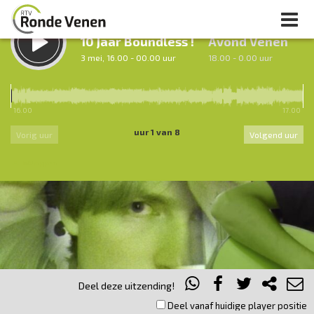
LUISTER TERUG:
LUISTER LIVE:
10 jaar Boundless !
Avond Venen
3 mei, 16.00 - 00.00 uur
18.00 - 0.00 uur
16.00
17.00
uur 1 van 8
Vorig uur
Volgend uur
Inklappen
Deel deze uitzending!
Deel vanaf huidige player positie