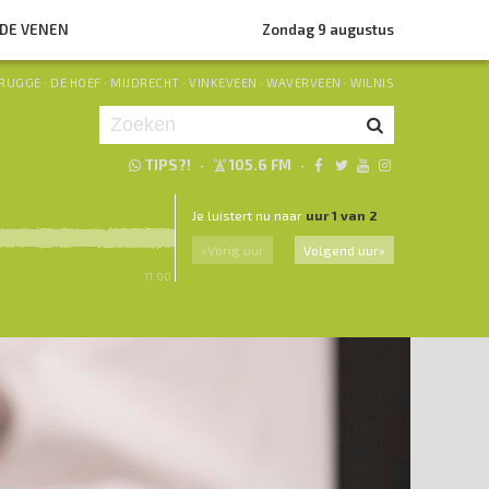
NDE VENEN
Zondag 9 augustus
RUGGE
·
DE HOEF
·
MIJDRECHT
·
VINKEVEEN
·
WAVERVEEN
·
WILNIS
TIPS?!
·
105.6 FM
·
Je luistert nu naar
uur 1 van 2
«
Vorig uur
Volgend uur
»
11.00