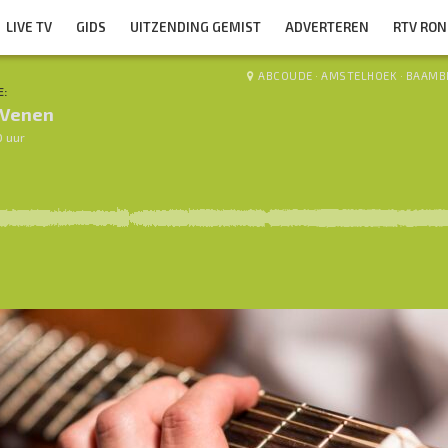
LIVE TV
GIDS
UITZENDING GEMIST
ADVERTEREN
RTV RO
ABCOUDE
·
AMSTELHOEK
·
BAAMB
E:
 Venen
0 uur