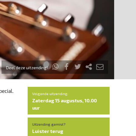
Deel deze uitzending!
ecial.
Volgende uitzending:
Zaterdag 15 augustus, 10.00
uur
Uitzending gemist?
Luister terug