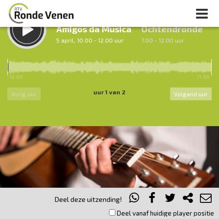
LUISTER TERUG:
LUISTER LIVE:
Amigos da Musica
Ochtendronde
5 april, 10.00 - 12.00 uur
7.00 - 12.00 uur
10.00
11.00
uur 1 van 2
Vorig uur
Volgend uur
Inklappen
Deel deze uitzending!
Deel vanaf huidige player positie