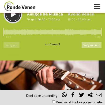
LUISTER TERUG:
LUISTER LIVE:
Amigos da Musica
Avond Venen
19 april, 10.00 - 12.00 uur
18.00 - 20.00 uur
10.00
11.00
uur 1 van 2
Vorig uur
Volgend uur
Inklappen
Deel deze uitzending!
Deel vanaf huidige player positie