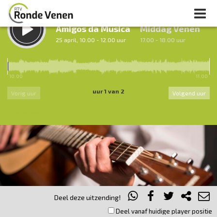
LUISTER TERUG:
LUISTER LIVE:
Amigos da Musica
Middag Venen
25 april, 10.00 - 12.00 uur
17.00 - 18.00 uur
10.00
11.00
uur 1 van 2
Vorig uur
Volgend uur
Inklappen
Deel deze uitzending!
Deel vanaf huidige player positie