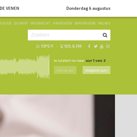
NDE VENEN
Donderdag 6 augustus
RUGGE
·
DE HOEF
·
MIJDRECHT
·
VINKEVEEN
·
WAVERVEEN
·
WILNIS
TIPS?!
·
105.6 FM
·
Je luistert nu naar
uur 1 van 2
«
Vorig uur
Volgend uur
»
11.00