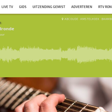
LIVE TV
GIDS
UITZENDING GEMIST
ADVERTEREN
RTV RO
ABCOUDE
·
AMSTELHOEK
·
BAAMB
E:
dronde
 uur