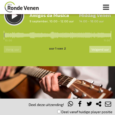
LUISTER TERUG:
LUISTER LIVE:
Amigos da Musica
Middag Venen
9 september, 10.00 - 12.00 uur
14.00 - 18.00 uur
10.00
11.00
uur 1 van 2
Vorig uur
Volgend uur
Inklappen
Deel deze uitzending!
Deel vanaf huidige player positie