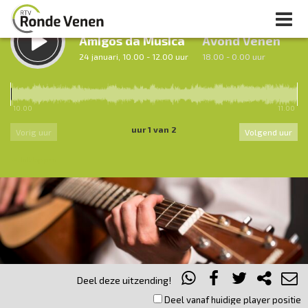
LUISTER TERUG:
LUISTER LIVE:
Amigos da Musica
Avond Venen
24 januari, 10.00 - 12.00 uur
18.00 - 0.00 uur
10.00
11.00
uur 1 van 2
Vorig uur
Volgend uur
Inklappen
Deel deze uitzending!
Deel vanaf huidige player positie