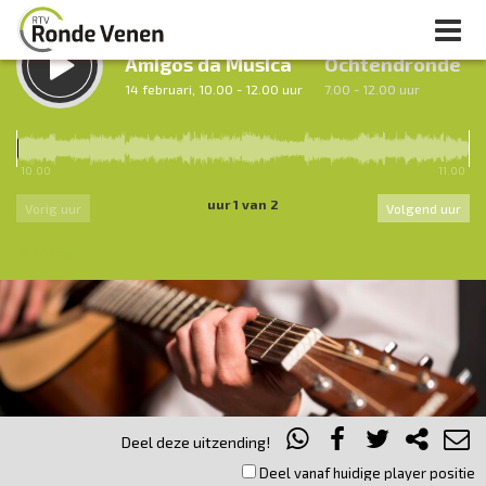
LUISTER TERUG:
LUISTER LIVE:
Amigos da Musica
Ochtendronde
14 februari, 10.00 - 12.00 uur
7.00 - 12.00 uur
10.00
11.00
uur 1 van 2
Vorig uur
Volgend uur
Inklappen
Deel deze uitzending!
Deel vanaf huidige player positie