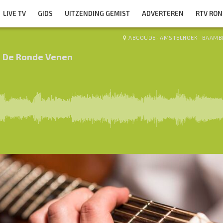
LIVE TV
GIDS
UITZENDING GEMIST
ADVERTEREN
RTV RO
ABCOUDE
·
AMSTELHOEK
·
BAAMB
n De Ronde Venen