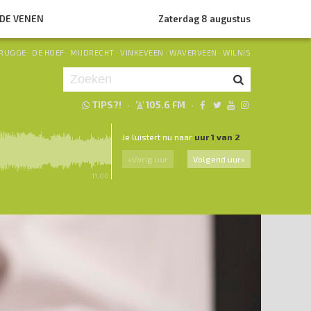
NDE VENEN
Zaterdag 8 augustus
RUGGE
·
DE HOEF
·
MIJDRECHT
·
VINKEVEEN
·
WAVERVEEN
·
WILNIS
TIPS?!
·
105.6 FM
·
Je luistert nu naar
uur 1 van 2
«
Vorig uur
Volgend uur
»
11.00