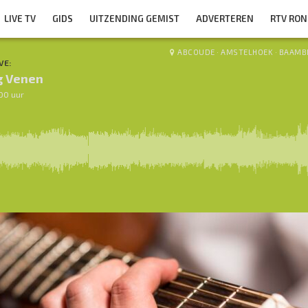
LIVE TV
GIDS
UITZENDING GEMIST
ADVERTEREN
RTV RO
ABCOUDE
·
AMSTELHOEK
·
BAAMB
VE:
g Venen
.00 uur