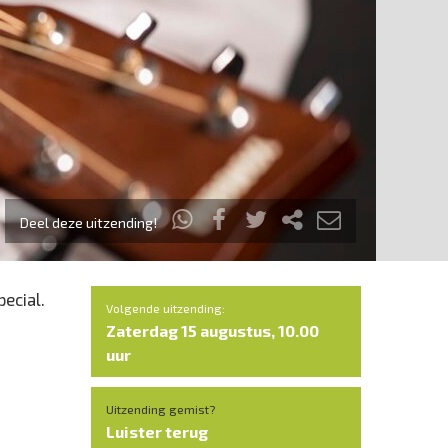
Deel deze uitzending!
ecial.
Volgende uitzending:
Zaterdag 15 augustus, 10.00
uur
Uitzending gemist?
Luister terug