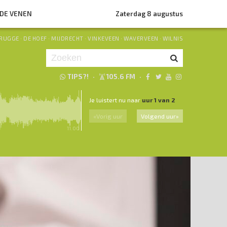
NDE VENEN
Zaterdag 8 augustus
RUGGE
·
DE HOEF
·
MIJDRECHT
·
VINKEVEEN
·
WAVERVEEN
·
WILNIS
TIPS?!
·
105.6 FM
·
Je luistert nu naar
uur 1 van 2
«
Vorig uur
Volgend uur
»
11.00